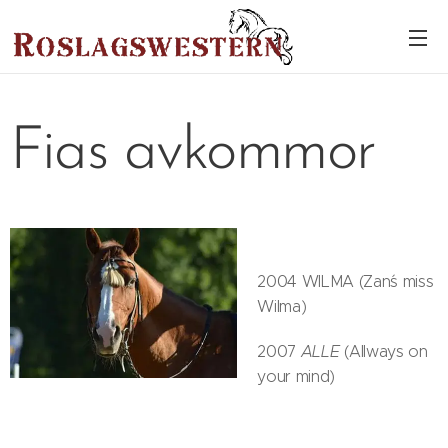
Fias avkommor
2004 WILMA (Zan´s miss
Wilma)
2007
ALLE
(Allways on
your mind)