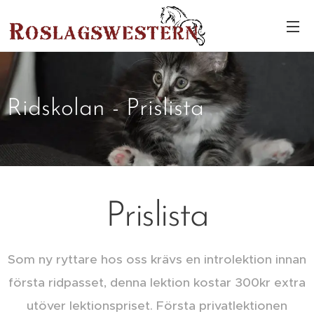
Ridskolan - Prislista
Prislista
Som ny ryttare hos oss krävs en introlektion innan
första ridpasset, denna lektion kostar 300kr extra
utöver lektionspriset. Första privatlektionen