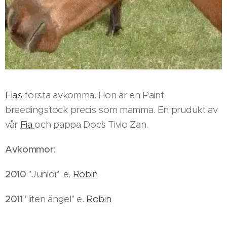
Fias
första avkomma. Hon är en Paint
breedingstock precis som mamma. En prudukt av
vår
Fia
och pappa Doc´s Tivio Zan.
Avkommor
:
2010
"Junior" e.
Robin
2011
"liten ängel" e.
Robin