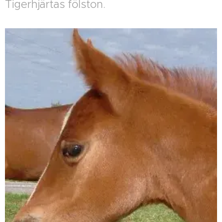
Tigerhjärtas fölston.